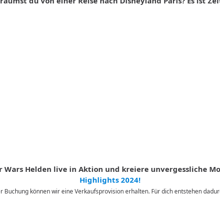
räumst du von einer Reise nach Disneyland Paris? Es ist Zei
tar Wars Helden live in Aktion und kreiere unvergessliche 
Highlights 2024!
iner Buchung können wir eine Verkaufsprovision erhalten. Für dich entstehen dad