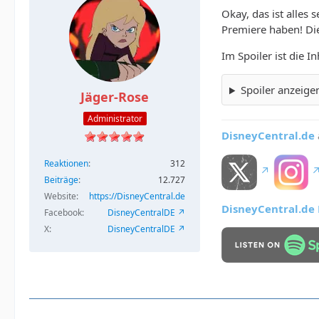
Okay, das ist alles
Premiere haben! Di
Im Spoiler ist die I
Spoiler anzeige
Jäger-Rose
Administrator
DisneyCentral.de
Reaktionen
312
Beiträge
12.727
Website
https://DisneyCentral.de
DisneyCentral.de L
Facebook
DisneyCentralDE
X
DisneyCentralDE