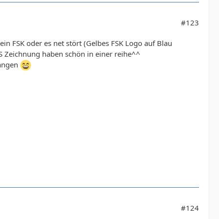
#123
in FSK oder es net stört (Gelbes FSK Logo auf Blau
S Zeichnung haben schön in einer reihe^^
langen
#124