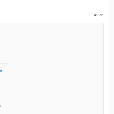
#126
.
n