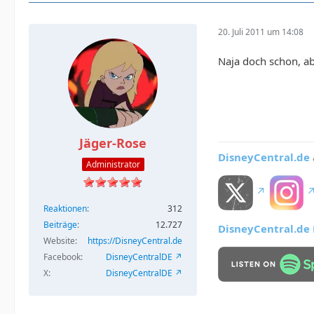
20. Juli 2011 um 14:08
Naja doch schon, ab
Jäger-Rose
DisneyCentral.de
Administrator
Reaktionen
312
Beiträge
12.727
DisneyCentral.de L
Website
https://DisneyCentral.de
Facebook
DisneyCentralDE
X
DisneyCentralDE