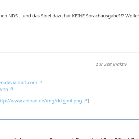
 nen NDS .. und das Spiel dazu hat KEINE Sprachausgabe?!? Wollen 
zur Zeit inaktiv
yn.deviantart.com
Lynn
ttp://www.abload.de/img/dctgjml.png
]