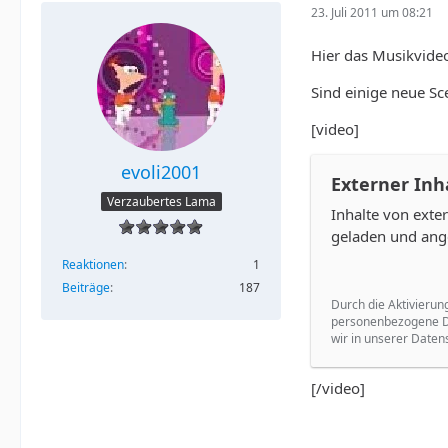
23. Juli 2011 um 08:21
Hier das Musikvideo
Sind einige neue S
[video]
evoli2001
Externer Inh
Verzaubertes Lama
Inhalte von ext
geladen und ang
Reaktionen
1
Beiträge
187
Durch die Aktivierun
personenbezogene Da
wir in unserer Daten
[/video]