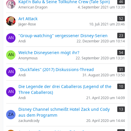
Käpt'n Balu & Seine Tollkühne Crew (Tale Spin)
46
American Dragon
4. September 2021 um 13:39
Art Attack
52
Jäger-Rose
10. Juli 2021 um 20:46
"Group-watching" vergessener Disney-Serien
23
Andi
22. Dezember 2020 um 10:14
Welche Disneyserien mögt ihr?
54
Anonymous
22. September 2020 um 13:31
"DuckTales" (2017) Diskussions-Thread
31
Andi
31. August 2020 um 13:50
Die Legende der drei Caballeros (Legend of the
10
Three Caballeros)
Andi
21. April 2020 um 14:09
Disney Channel schmeißt Hotel Zack und Cody
13
aus dem Programm
zackundcody
20. April 2020 um 14:44