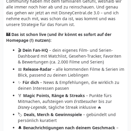
Community haben mit dem familiären Gefühl, weshalb wir
alle immer noch hier ab und zu reinschauen. Und genau
das gehen wir jetzt an mit DisneyCentral.de 3.0 – und ich
nehme euch mit, was schon da ist, was kommt und was
unsere Strategie für das Forum ist.
🏰 Das ist schon live (und ihr könnt es sofort auf der
Homepage (!) nutzen):
🎬
Dein Fan-HQ
– dein eigenes Film- und Serien-
Dashboard mit Watchlist, Gesehen-Tracker, Favoriten
& Bewertungen (ca. 2.000 Filme und Serien)
📅
Release-Radar
– alle kommenden Filme & Serien im
Blick, passend zu deinen Lieblingen
✨
Für dich
– News & Empfehlungen, die wirklich zu
deinen Interessen passen
🏅
Magic Points, Ränge & Streaks
– Punkte fürs
Mitmachen, aufsteigen vom
Erstbesucher
bis zur
Disney-Legende
, tägliche Streak inklusive 🔥
🏷️
Deals, Merch & Gewinnspiele
– gebündelt und
persönlich kuratiert
🔔
Benachrichtigungen nach deinem Geschmack
–