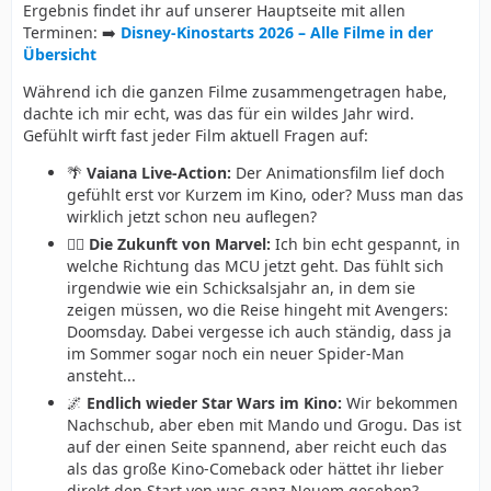
Ergebnis findet ihr auf unserer Hauptseite mit allen
Terminen: ➡️
Disney-Kinostarts 2026 – Alle Filme in der
Übersicht
Während ich die ganzen Filme zusammengetragen habe,
dachte ich mir echt, was das für ein wildes Jahr wird.
Gefühlt wirft fast jeder Film aktuell Fragen auf:
🌴
Vaiana Live-Action:
Der Animationsfilm lief doch
gefühlt erst vor Kurzem im Kino, oder? Muss man das
wirklich jetzt schon neu auflegen?
🦸‍♂️
Die Zukunft von Marvel:
Ich bin echt gespannt, in
welche Richtung das MCU jetzt geht. Das fühlt sich
irgendwie wie ein Schicksalsjahr an, in dem sie
zeigen müssen, wo die Reise hingeht mit Avengers:
Doomsday. Dabei vergesse ich auch ständig, dass ja
im Sommer sogar noch ein neuer Spider-Man
ansteht...
🌌
Endlich wieder Star Wars im Kino:
Wir bekommen
Nachschub, aber eben mit Mando und Grogu. Das ist
auf der einen Seite spannend, aber reicht euch das
als das große Kino-Comeback oder hättet ihr lieber
direkt den Start von was ganz Neuem gesehen?