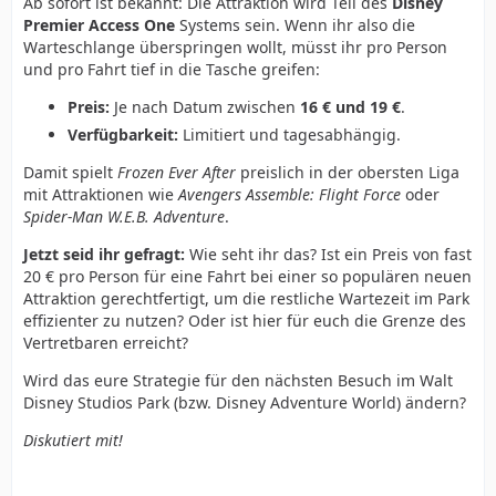
Ab sofort ist bekannt: Die Attraktion wird Teil des
Disney
Premier Access One
Systems sein. Wenn ihr also die
Warteschlange überspringen wollt, müsst ihr pro Person
und pro Fahrt tief in die Tasche greifen:
Preis:
Je nach Datum zwischen
16 € und 19 €
.
Verfügbarkeit:
Limitiert und tagesabhängig.
Damit spielt
Frozen Ever After
preislich in der obersten Liga
mit Attraktionen wie
Avengers Assemble: Flight Force
oder
Spider-Man W.E.B. Adventure
.
Jetzt seid ihr gefragt:
Wie seht ihr das? Ist ein Preis von fast
20 € pro Person für eine Fahrt bei einer so populären neuen
Attraktion gerechtfertigt, um die restliche Wartezeit im Park
effizienter zu nutzen? Oder ist hier für euch die Grenze des
Vertretbaren erreicht?
Wird das eure Strategie für den nächsten Besuch im Walt
Disney Studios Park (bzw. Disney Adventure World) ändern?
Diskutiert mit!