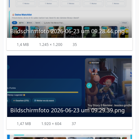
Bildschirmfoto 2026-06-23 um 09.28.44.png
1,4 MB
1.245 × 1.200
35
Bildschirmfoto 2026-06-23 um 09.29.39.png
1,47 MB
1.920 × 604
37