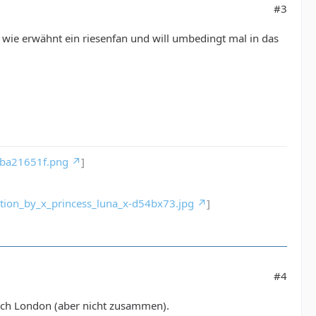
#3
wie erwähnt ein riesenfan und will umbedingt mal in das
-ba21651f.png
]
ation_by_x_princess_luna_x-d54bx73.jpg
]
#4
nach London (aber nicht zusammen).