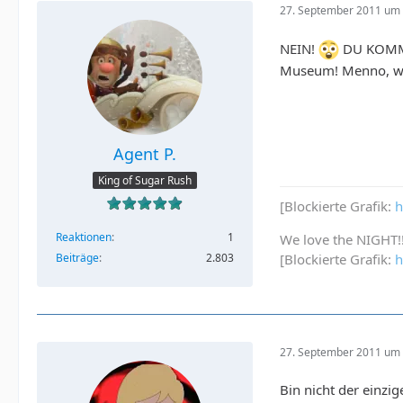
27. September 2011 um 
NEIN!
DU KOMMST
Museum! Menno, wi
Agent P.
King of Sugar Rush
[Blockierte Grafik:
h
Reaktionen
1
We love the NIGHT!
Beiträge
2.803
[Blockierte Grafik:
h
27. September 2011 um 
Bin nicht der einzi