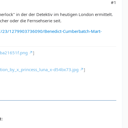
#1
erlock" in der der Detektiv im heutigen London ermittelt.
cher oder die Fernsehserie seit.
10/7/23/1279903736090/Benedict-Cumberbatch-Mart-
-ba21651f.png
]
ation_by_x_princess_luna_x-d54bx73.jpg
]
t: