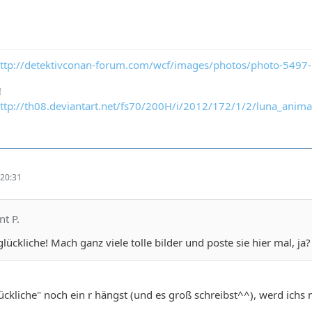
ttp://detektivconan-forum.com/wcf/images/photos/photo-5497
!
ttp://th08.deviantart.net/fs70/200H/i/2012/172/1/2/luna_anim
20:31
nt P.
ückliche! Mach ganz viele tolle bilder und poste sie hier mal, ja?
ckliche" noch ein r hängst (und es groß schreibst^^), werd ich