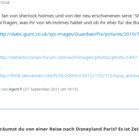
18:08
en fan von sherlock holmes und von der neu erschienenen serie "Sh
l fragen, was ihr von Mr.Holmes haltet und ob ihr eher für die Bü
ttp://static.guim.co.uk/sys-images/Guardian/Pix/pictures/20
ttp://detektivconan-forum.com/wcf/images/photos/photo-5497
!
ttp://th08.deviantart.net/fs70/200H/i/2012/172/1/2/luna_anim
zt von
Agent P.
(
27. September 2011 um 18:15
)
räumst du von einer Reise nach Disneyland Paris? Es ist Zei