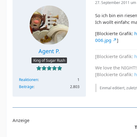
27. September 2011 um 
So ich bin ein ries
Ich wollt einfahc ma
[Blockierte Grafik:
h
006.jpg
]
Agent P.
[Blockierte Grafik:
h
King of Sugar Rush
We love the NIGHT!
[Blockierte Grafik:
h
Reaktionen
1
Beiträge
2.803
Einmal editiert, zulet
Anzeige
T