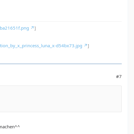
-ba21651f.png
]
ation_by_x_princess_luna_x-d54bx73.jpg
]
#7
s machen^^