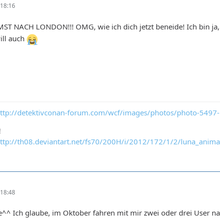
18:16
 NACH LONDON!!! OMG, wie ich dich jetzt beneide! Ich bin ja, 
ll auch
ttp://detektivconan-forum.com/wcf/images/photos/photo-5497
!
ttp://th08.deviantart.net/fs70/200H/i/2012/172/1/2/luna_anim
18:48
ge^^ Ich glaube, im Oktober fahren mit mir zwei oder drei User 