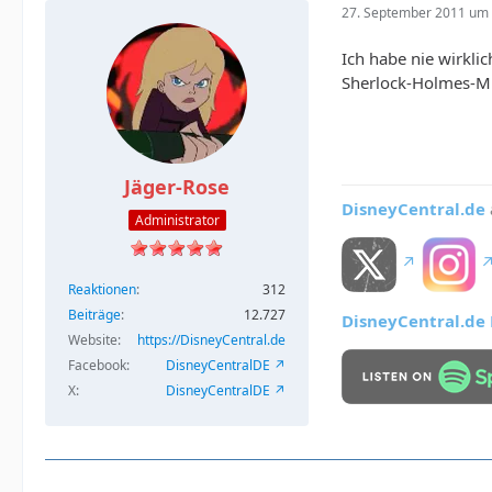
27. September 2011 um 
Ich habe nie wirkli
Sherlock-Holmes-
Jäger-Rose
DisneyCentral.de
Administrator
Reaktionen
312
Beiträge
12.727
DisneyCentral.de L
Website
https://DisneyCentral.de
Facebook
DisneyCentralDE
X
DisneyCentralDE