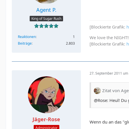
Agent P.
King of Sugar Rush
[Blockierte Grafik:
h
Reaktionen
1
We love the NIGHT!
Beiträge
2.803
[Blockierte Grafik:
h
27. September 2011 um 
Zitat von Age
@Rose: Heul! Du gl
Jäger-Rose
Wenn du an das "glü
Administrator