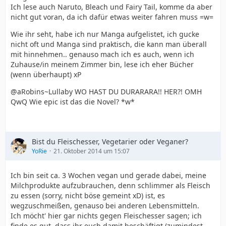
Ich lese auch Naruto, Bleach und Fairy Tail, komme da aber
nicht gut voran, da ich dafür etwas weiter fahren muss =w=
Wie ihr seht, habe ich nur Manga aufgelistet, ich gucke
nicht oft und Manga sind praktisch, die kann man überall
mit hinnehmen.. genauso mach ich es auch, wenn ich
Zuhause/in meinem Zimmer bin, lese ich eher Bücher
(wenn überhaupt) xP
@aRobins~Lullaby WO HAST DU DURARARA!! HER?! OMH
QwQ Wie epic ist das die Novel? *w*
Bist du Fleischesser, Vegetarier oder Veganer?
YoRie
21. Oktober 2014 um 15:07
Ich bin seit ca. 3 Wochen vegan und gerade dabei, meine
Milchprodukte aufzubrauchen, denn schlimmer als Fleisch
zu essen (sorry, nicht böse gemeint xD) ist, es
wegzuschmeißen, genauso bei anderen Lebensmitteln.
Ich möcht' hier gar nichts gegen Fleischesser sagen; ich
finde es gut, dass ihr euch damit beschäftigt (zumindest