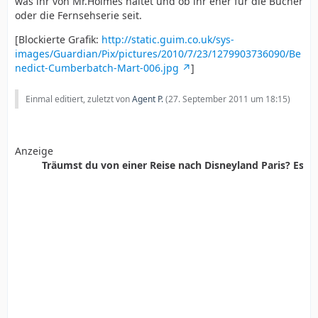
was ihr von Mr.Holmes haltet und ob ihr eher für die Bücher
oder die Fernsehserie seit.
[Blockierte Grafik:
http://static.guim.co.uk/sys-
images/Guardian/Pix/pictures/2010/7/23/1279903736090/Be
nedict-Cumberbatch-Mart-006.jpg
]
Einmal editiert, zuletzt von
Agent P.
(
27. September 2011 um 18:15
)
Anzeige
Träumst du von einer Reise nach Disneyland Paris? Es ist