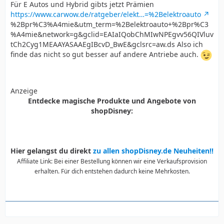
Für E Autos und Hybrid gibts jetzt Prämien
https://www.carwow.de/ratgeber/elekt…=%2Belektroauto
%2Bpr%C3%A4mie&utm_term=%2Belektroauto+%2Bpr%C3
%A4mie&network=g&gclid=EAIaIQobChMIwNPEgvv56QIVluv
tCh2Cyg1MEAAYASAAEgIBcvD_BwE&gclsrc=aw.ds Also ich
finde das nicht so gut besser auf andere Antriebe auch.
Anzeige
Entdecke magische Produkte und Angebote von
shopDisney:
Hier gelangst du direkt
zu allen shopDisney.de Neuheiten!!
Affiliate Link: Bei einer Bestellung können wir eine Verkaufsprovision
erhalten. Für dich entstehen dadurch keine Mehrkosten.