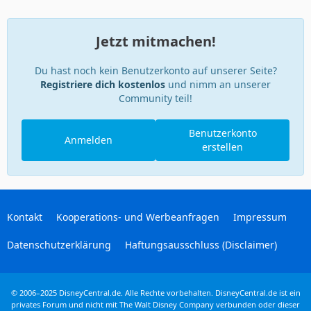
Jetzt mitmachen!
Du hast noch kein Benutzerkonto auf unserer Seite?
Registriere dich kostenlos
und nimm an unserer
Community teil!
Benutzerkonto
Anmelden
erstellen
Kontakt
Kooperations- und Werbeanfragen
Impressum
Datenschutzerklärung
Haftungsausschluss (Disclaimer)
© 2006–2025 DisneyCentral.de. Alle Rechte vorbehalten. DisneyCentral.de ist ein
privates Forum und nicht mit The Walt Disney Company verbunden oder dieser