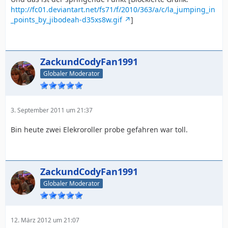
http://fc01.deviantart.net/fs71/f/2010/363/a/c/la_jumping_in
_points_by_jibodeah-d35xs8w.gif
]
ZackundCodyFan1991
Globaler Moderator
3. September 2011 um 21:37
Bin heute zwei Elekroroller probe gefahren war toll.
ZackundCodyFan1991
Globaler Moderator
12. März 2012 um 21:07