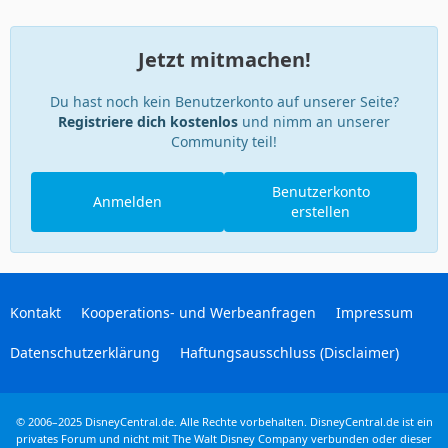
Jetzt mitmachen!
Du hast noch kein Benutzerkonto auf unserer Seite?
Registriere dich kostenlos
und nimm an unserer
Community teil!
Benutzerkonto
Anmelden
erstellen
Kontakt
Kooperations- und Werbeanfragen
Impressum
Datenschutzerklärung
Haftungsausschluss (Disclaimer)
© 2006–2025 DisneyCentral.de. Alle Rechte vorbehalten. DisneyCentral.de ist ein
privates Forum und nicht mit The Walt Disney Company verbunden oder dieser