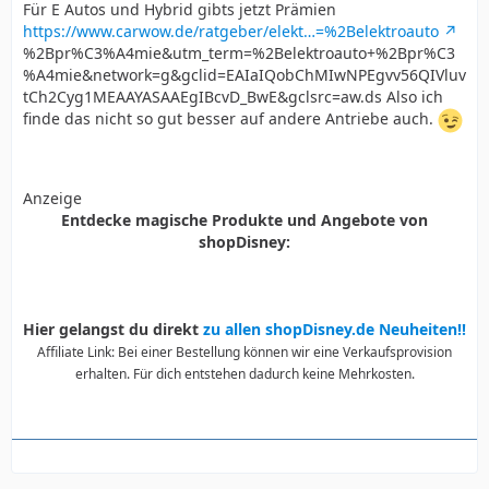
Für E Autos und Hybrid gibts jetzt Prämien
https://www.carwow.de/ratgeber/elekt…=%2Belektroauto
%2Bpr%C3%A4mie&utm_term=%2Belektroauto+%2Bpr%C3
%A4mie&network=g&gclid=EAIaIQobChMIwNPEgvv56QIVluv
tCh2Cyg1MEAAYASAAEgIBcvD_BwE&gclsrc=aw.ds Also ich
finde das nicht so gut besser auf andere Antriebe auch.
Anzeige
Entdecke magische Produkte und Angebote von
shopDisney:
Hier gelangst du direkt
zu allen shopDisney.de Neuheiten!!
Affiliate Link: Bei einer Bestellung können wir eine Verkaufsprovision
erhalten. Für dich entstehen dadurch keine Mehrkosten.