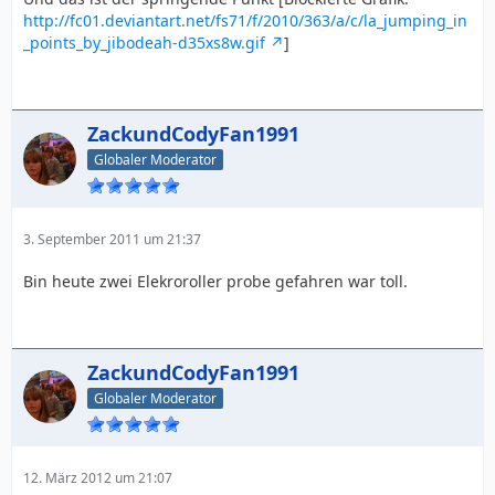
http://fc01.deviantart.net/fs71/f/2010/363/a/c/la_jumping_in
_points_by_jibodeah-d35xs8w.gif
]
ZackundCodyFan1991
Globaler Moderator
3. September 2011 um 21:37
Bin heute zwei Elekroroller probe gefahren war toll.
ZackundCodyFan1991
Globaler Moderator
12. März 2012 um 21:07