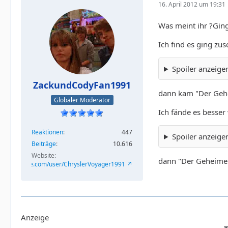
16. April 2012 um 19:31
Was meint ihr ?Gin
Ich find es ging zu
Spoiler anzeige
ZackundCodyFan1991
dann kam "Der Gehei
Globaler Moderator
Ich fände es besse
Reaktionen
447
Spoiler anzeige
Beiträge
10.616
Website
dann "Der Geheime A
/www.youtube.com/user/ChryslerVoyager1991
Anzeige