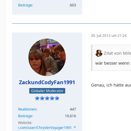
Beiträge
603
30. Juli 2012 um 21:24
Zitat von Mil
wär besser wenn 
ZackundCodyFan1991
Genau, ich hätte au
Globaler Moderator
Reaktionen
447
Beiträge
10.616
Website
/www.youtube.com/user/ChryslerVoyager1991