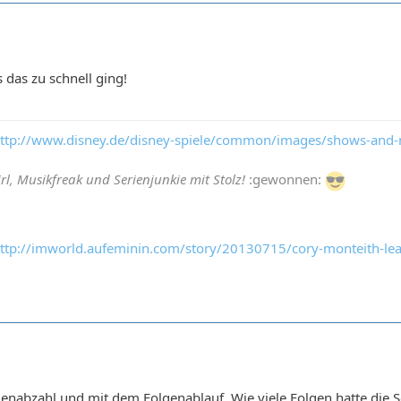
 das zu schnell ging!
ttp://www.disney.de/disney-spiele/common/images/shows-and-
l, Musikfreak und Serienjunkie mit Stolz!
:gewonnen:
ttp://imworld.aufeminin.com/story/20130715/cory-monteith-
genabzahl und mit dem Folgenablauf. Wie viele Folgen hatte die 