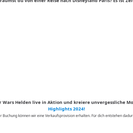
räumst du von einer Reise nach Disneyland Paris? Es ist Zei
tar Wars Helden live in Aktion und kreiere unvergessliche 
Highlights 2024!
iner Buchung können wir eine Verkaufsprovision erhalten. Für dich entstehen dad