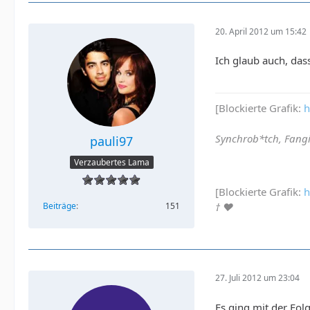
20. April 2012 um 15:42
Ich glaub auch, dass
[Blockierte Grafik:
h
Synchrob*tch, Fangir
pauli97
Verzaubertes Lama
[Blockierte Grafik:
h
Beiträge
151
†
♥
27. Juli 2012 um 23:04
Es ging mit der Fol