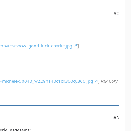
#2
movies/show_good_luck_charlie.jpg
]
lea-michele-50040_w228h140c1cx300cy360.jpg
]
RIP Cory
#3
Serie insgesamt?