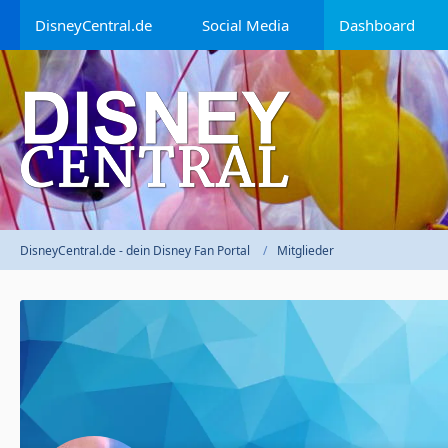
DisneyCentral.de
Social Media
Dashboard
DisneyCentral.de - dein Disney Fan Portal
Mitglieder