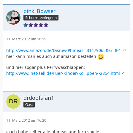
pink_Bowser
Schornsteinfegerin
11. März 2012 um 16:19
http://www.amazon.de/Disney-Phineas…31479065&sr=8-1
hier kann man es auch auf amazon bestellen
und hier sogar plus Perrywaschlappen:
http://www.inet-sell.de/Fuer-Kinder/Ko…ppen--2854.html
drdoofsfan1
Gast
11. März 2012 um 16:20
ja ich habe selber alle phineas und ferb spiele