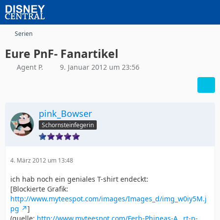
Serien
Eure PnF- Fanartikel
Agent P.
9. Januar 2012 um 23:56
pink_Bowser
Schornsteinfegerin
4. März 2012 um 13:48
ich hab noch ein geniales T-shirt endeckt:
[Blockierte Grafik:
http://www.myteespot.com/images/Images_d/img_w0iy5M.j
pg
]
(quelle:
http://www.myteespot.com/Ferb-Phineas-A…rt-p-