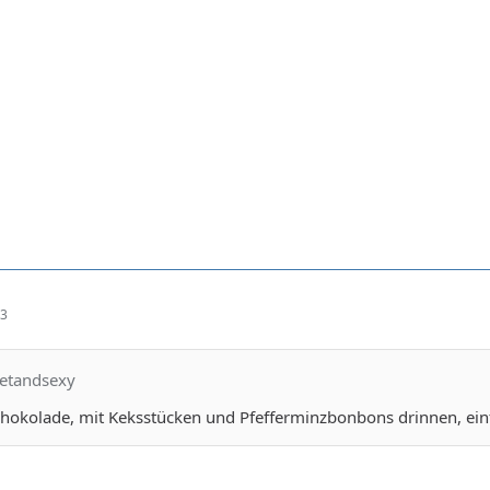
03
eetandsexy
Schokolade, mit Keksstücken und Pfefferminzbonbons drinnen, ein