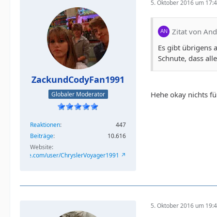
5. Oktober 2016 um 17:
Zitat von And
Es gibt übrigens a
Schnute, dass all
ZackundCodyFan1991
Hehe okay nichts fü
Globaler Moderator
Reaktionen
447
Beiträge
10.616
Website
/www.youtube.com/user/ChryslerVoyager1991
5. Oktober 2016 um 19: