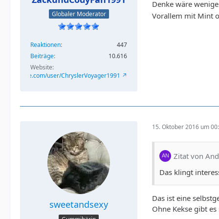
Denke wäre weniger
Globaler Moderator
Vorallem mit Mint 
Reaktionen
447
Beiträge
10.616
Website
/www.youtube.com/user/ChryslerVoyager1991
15. Oktober 2016 um 00
Zitat von And
Das klingt intere
Das ist eine selbst
sweetandsexy
Ohne Kekse gibt es 