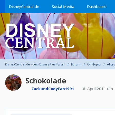
DisneyCentral.de
Social Media
Dashboard
DisneyCentral.de - dein Disney Fan Portal
Forum
Off-Topic
Allta
Schokolade
ZackundCodyFan1991
6. April 2011 um 