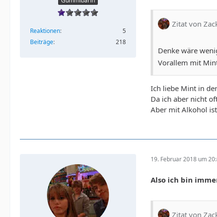
Gummibärin
Zitat von Z
Reaktionen
5
Beiträge
218
Denke wäre wenig
Vorallem mit Min
Ich liebe Mint in d
Da ich aber nicht o
Aber mit Alkohol is
19. Februar 2018 um 20
Also ich bin imme
Zitat von Z