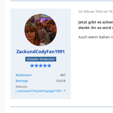
24. Februar 2020 um 18
Jetzt gibt es scho
denkt ihr es wird
Auch wenn Italien r
ZackundCodyFan1991
Globaler Moderator
Reaktionen
447
Beiträge
10.616
Website
/www.youtube.com/user/ChryslerVoyager1991