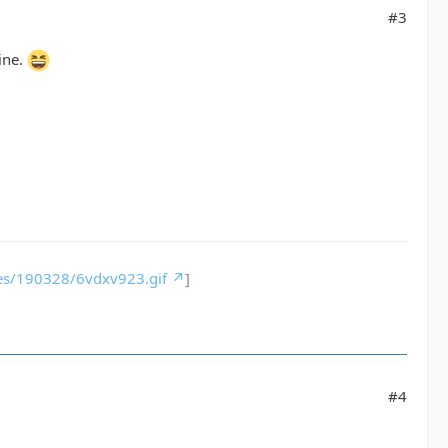
#3
ine.
ges/190328/6vdxv923.gif
]
#4