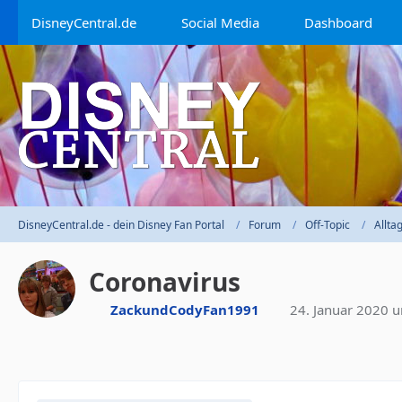
DisneyCentral.de
Social Media
Dashboard
DisneyCentral.de - dein Disney Fan Portal
Forum
Off-Topic
Allta
Coronavirus
ZackundCodyFan1991
24. Januar 2020 