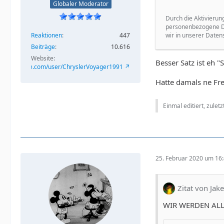
Globaler Moderator
Durch die Aktivierun
personenbezogene Da
wir in unserer Daten
Reaktionen
447
Beiträge
10.616
Website
Besser Satz ist eh 
/www.youtube.com/user/ChryslerVoyager1991
Hatte damals ne Fr
Einmal editiert, zulet
25. Februar 2020 um 16
Zitat von Ja
WIR WERDEN AL