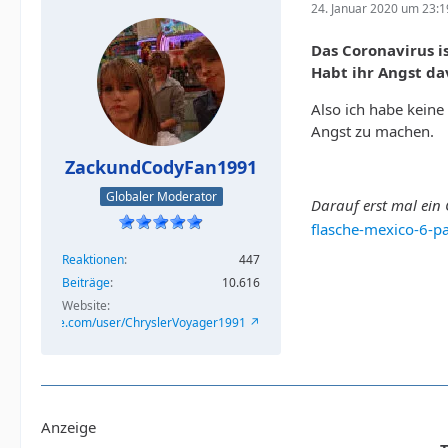
24. Januar 2020 um 23:1
Das Coronavirus i
Habt ihr Angst da
Also ich habe kein
Angst zu machen.
ZackundCodyFan1991
Globaler Moderator
Darauf erst mal ein
flasche-mexico-6-pa
Reaktionen
447
Beiträge
10.616
Website
/www.youtube.com/user/ChryslerVoyager1991
Anzeige