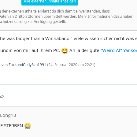
Alle externen Inhalte anzeigen
g der externen Inhalte erklärst du dich damit einverstanden, dass
ten an Drittplattformen übermittelt werden. Mehr Informationen dazu haben
schutzerklärung zur Verfügung gestellt.
"She was bigger than a Winnabago!" viele wissen sicher nicht was e
eundin von mir auf ihrem PC.
Ah ja der gute
"Weird Al" Yanko
zt von
ZackundCodyFan1991
(
24. Februar 2020 um 22:21
)
:42
keLong13
LE STERBEN