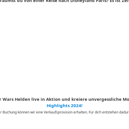
räumst du von einer Reise nach Disneyland Paris? Es ist Zei
tar Wars Helden live in Aktion und kreiere unvergessliche 
Highlights 2024!
iner Buchung können wir eine Verkaufsprovision erhalten. Für dich entstehen dad