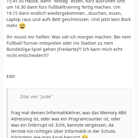
15.45 zu Hause, dann "Mittag" essen, kurz ausruhen und
um 16.30 dann fürs Fußballtraining fertig machen. Um
19.15 dann endlich wiedergekommen...duschen, essen,
Laptop raus und aufs Bett geschmissen. Und jetzt kein Bock
mehr
Ihr müsst mir helfen: Was soll ich morgen machen: Bei nem
Fußball-Turnier mitspielen oder ins Stadion zu nem
Bundesliga-Spiel gehen (Freikarte)?? Ich kann mich echt
nicht entscheiden?!?
Edit:
Zitat von "Jside"
Frag mal deinen Informatiklehrer, was das Memory 4Bit
Adressing ist, oder was ein Programcounter ist, oder
was ein Interrupt ist. Echt, kannste vergessen, da
lernste nix richtiges über Informatik in der Schule,
höchstens wie man Excel benutzt