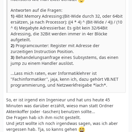
Antworten auf die Fragen:
1)
4Bit Memory Adressing:(Bit-Wide durch 32, oder 64bit
ersätzen, ja nach Processor): ((4 * 4) ^ (Bit-Wide / 4)) / (10
^ 6) Megabyte Adressierbar. Es gibt kein 32/64Bit
Adressing, die 32Bit werden immer in 4er Blöcke
aufgeteilt.
2)
Programcounter: Register mit Adresse der
zurzeitigen Instruction Position.
3)
Behandelungsanfrage eines Subsystems, das einen
jump zu einem Handler auslöst.
...Lass mich raten, euer Informatiklehrer ist
"Fachinformatiker", jaja, kenn ich, dazu gehört VB.NET
programmierung, und Netzwerkfreigabe *lach*.
So, er ist irgend ein Ingenieur und hat uns heute 45
Minuten was darüber erzählt, wieso man statt Ordner
Aktenkoffer (oder -taschen) benutzen sollte...
Die Fragen hab ich ihm nicht gestellt.
Und jetzt wollte ich noch irgendwas sagen, was ich aber
vergessen hab. Tja, so kanns gehen