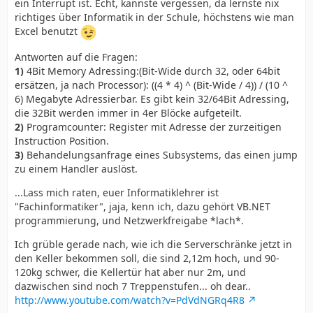
ein Interrupt ist. Echt, kannste vergessen, da lernste nix
richtiges über Informatik in der Schule, höchstens wie man
Excel benutzt
Antworten auf die Fragen:
1)
4Bit Memory Adressing:(Bit-Wide durch 32, oder 64bit
ersätzen, ja nach Processor): ((4 * 4) ^ (Bit-Wide / 4)) / (10 ^
6) Megabyte Adressierbar. Es gibt kein 32/64Bit Adressing,
die 32Bit werden immer in 4er Blöcke aufgeteilt.
2)
Programcounter: Register mit Adresse der zurzeitigen
Instruction Position.
3)
Behandelungsanfrage eines Subsystems, das einen jump
zu einem Handler auslöst.
...Lass mich raten, euer Informatiklehrer ist
"Fachinformatiker", jaja, kenn ich, dazu gehört VB.NET
programmierung, und Netzwerkfreigabe *lach*.
Ich grüble gerade nach, wie ich die Serverschränke jetzt in
den Keller bekommen soll, die sind 2,12m hoch, und 90-
120kg schwer, die Kellertür hat aber nur 2m, und
dazwischen sind noch 7 Treppenstufen... oh dear..
http://www.youtube.com/watch?v=PdVdNGRq4R8