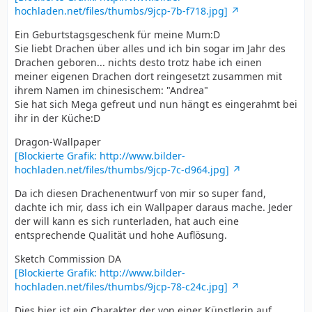
hochladen.net/files/thumbs/9jcp-7b-f718.jpg]
Ein Geburtstagsgeschenk für meine Mum:D
Sie liebt Drachen über alles und ich bin sogar im Jahr des
Drachen geboren... nichts desto trotz habe ich einen
meiner eigenen Drachen dort reingesetzt zusammen mit
ihrem Namen im chinesischem: "Andrea"
Sie hat sich Mega gefreut und nun hängt es eingerahmt bei
ihr in der Küche:D
Dragon-Wallpaper
[Blockierte Grafik: http://www.bilder-
hochladen.net/files/thumbs/9jcp-7c-d964.jpg]
Da ich diesen Drachenentwurf von mir so super fand,
dachte ich mir, dass ich ein Wallpaper daraus mache. Jeder
der will kann es sich runterladen, hat auch eine
entsprechende Qualität und hohe Auflösung.
Sketch Commission DA
[Blockierte Grafik: http://www.bilder-
hochladen.net/files/thumbs/9jcp-78-c24c.jpg]
Dies hier ist ein Charakter der von einer Künstlerin auf