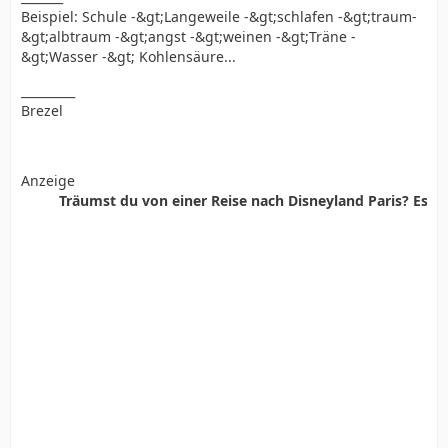
Beispiel: Schule -&gt;Langeweile -&gt;schlafen -&gt;traum-
&gt;albtraum -&gt;angst -&gt;weinen -&gt;Träne -
&gt;Wasser -&gt; Kohlensäure...
_________
Brezel
Anzeige
Träumst du von einer Reise nach Disneyland Paris? Es ist