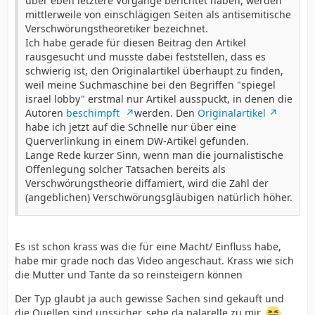
über eben letztere Vorgänge berichtet haben, werden
mittlerweile von einschlägigen Seiten als antisemitische
Verschwörungstheoretiker bezeichnet.
Ich habe gerade für diesen Beitrag den Artikel
rausgesucht und musste dabei feststellen, dass es
schwierig ist, den Originalartikel überhaupt zu finden,
weil meine Suchmaschine bei den Begriffen "spiegel
israel lobby" erstmal nur Artikel ausspuckt, in denen die
Autoren
beschimpft
werden. Den
Originalartikel
habe ich jetzt auf die Schnelle nur über eine
Querverlinkung in einem DW-Artikel gefunden.
Lange Rede kurzer Sinn, wenn man die journalistische
Offenlegung solcher Tatsachen bereits als
Verschwörungstheorie diffamiert, wird die Zahl der
(angeblichen) Verschwörungsgläubigen natürlich höher.
Es ist schon krass was die für eine Macht/ Einfluss habe,
habe mir grade noch das Video angeschaut. Krass wie sich
die Mutter und Tante da so reinsteigern können
Der Typ glaubt ja auch gewisse Sachen sind gekauft und
die Quellen sind unssicher, sehe da palarelle zu mir.