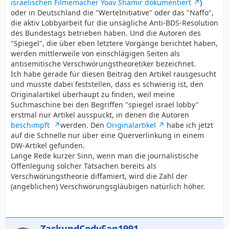
israelischen Filmemacher Yoav Shamir dokumentiert
)
oder in Deutschland die "WerteInitiative" oder das "Naffo",
die aktiv Lobbyarbeit für die unsägliche Anti-BDS-Resolution
des Bundestags betrieben haben. Und die Autoren des
"Spiegel", die über eben letztere Vorgänge berichtet haben,
werden mittlerweile von einschlägigen Seiten als
antisemitische Verschwörungstheoretiker bezeichnet.
Ich habe gerade für diesen Beitrag den Artikel rausgesucht
und musste dabei feststellen, dass es schwierig ist, den
Originalartikel überhaupt zu finden, weil meine
Suchmaschine bei den Begriffen "spiegel israel lobby"
erstmal nur Artikel ausspuckt, in denen die Autoren
beschimpft
werden. Den
Originalartikel
habe ich jetzt
auf die Schnelle nur über eine Querverlinkung in einem
DW-Artikel gefunden.
Lange Rede kurzer Sinn, wenn man die journalistische
Offenlegung solcher Tatsachen bereits als
Verschwörungstheorie diffamiert, wird die Zahl der
(angeblichen) Verschwörungsgläubigen natürlich höher.
ZackundCodyFan1991