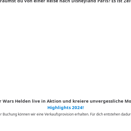
räumst du von einer Reise nach Disneyland Paris? Es ist Zei
tar Wars Helden live in Aktion und kreiere unvergessliche 
Highlights 2024!
iner Buchung können wir eine Verkaufsprovision erhalten. Für dich entstehen dad