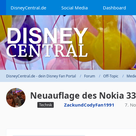
DisneyCentral.de
Social Media
Dashboard
DisneyCentral.de - dein Disney Fan Portal
Forum
Off-Topic
Medi
Neuauflage des Nokia 3
ZackundCodyFan1991
7. N
Technik