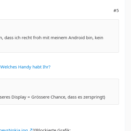
#5
n, dass ich recht froh mit meinem Android bin, kein
d
Welches Handy habt Ihr?
sseres Display = Grössere Chance, dass es zerspringt)
nevsNokia.jpg
][Blockierte Grafik: