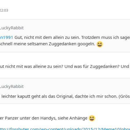
22:03
eLuckyRabbit
an1991
Gut, nicht mit dem allein zu sein. Trotzdem muss ich sage
schnell meine seltsamen Zuggedanken googeln.
t nicht mit was alleine zu sein? Und was für Zuggedanken? Un
eLuckyRabbit
 leichter kaputt geht als das Original, dachte ich mir schon. (Grö
 der Panzer unter den Handys, siehe Anhänge
ttp://fossbytes.com/wp-content/uploads/2015/12/Meme10Ipho