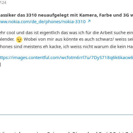
7:24
lassiker das 3310 neuaufgelegt mit Kamera, Farbe und 3G w
/www.nokia.com/de_de/phones/nokia-3310
ehr cool und das ist eigentlich das was ich für die Arbeit suche e
alender.
Wobei von mir aus könnte es auch schwarz/ weiss se
phones sind meistens eh kacke, ich weiss nicht warum die kein 
ttps://images.contentful.com/wcfotm6rrl7u/7DyS718q6k6ka
]