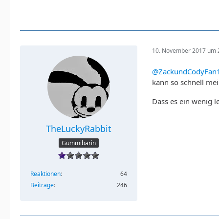
10. November 2017 um 
@ZackundCodyFan
kann so schnell me
Dass es ein wenig le
TheLuckyRabbit
Gummibärin
Reaktionen
64
Beiträge
246