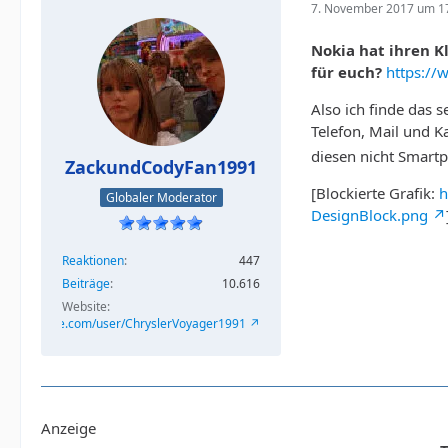
7. November 2017 um 1
Nokia hat ihren K
für euch?
https:/
Also ich finde das s
Telefon, Mail und K
diesen nicht Smart
ZackundCodyFan1991
[Blockierte Grafik:
h
Globaler Moderator
DesignBlock.png
Reaktionen
447
Beiträge
10.616
Website
/www.youtube.com/user/ChryslerVoyager1991
Anzeige