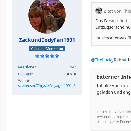
Zitat von Th
Das Design find 
Entzugserscheinu
Ist schon etwas ü
ZackundCodyFan1991
Globaler Moderator
@TheLuckyRabbit
Ic
Reaktionen
447
Beiträge
10.616
Externer Inh
Website
Inhalte von ext
/www.youtube.com/user/ChryslerVoyager1991
geladen und ang
Durch die Aktivierun
personenbezogene Da
wir in unserer Daten