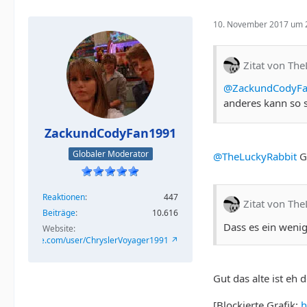
10. November 2017 um 
Zitat von Th
@ZackundCodyF
anderes kann so 
ZackundCodyFan1991
Globaler Moderator
@TheLuckyRabbit
Gu
Reaktionen
447
Zitat von Th
Beiträge
10.616
Dass es ein wenig
Website
/www.youtube.com/user/ChryslerVoyager1991
Gut das alte ist eh
[Blockierte Grafik:
h