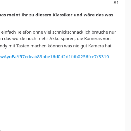
#1
as meint ihr zu diesem Klassiker und wäre das was
in einfach Telefon ohne viel schnickschnack ich brauche nur
in das würde noch mehr Akku sparen, die Kameras von
Handy mit Tasten machen können was nie gut Kamera hat.
cw6wAyoEa/f57edeab89bbe16d0d2d1fdb0256fce7/3310-