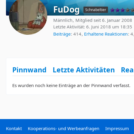
FuDog
Schnabeltier
Männlich
Mitglied seit 6. Januar 2008
Letzte Aktivität:
6. Juni 2018 um 18:35
Beiträge
414
Erhaltene Reaktionen
4
Pinnwand
Letzte Aktivitäten
Rea
Es wurden noch keine Einträge an der Pinnwand verfasst.
Kontakt
Kooperations- und Werbeanfragen
Impressum