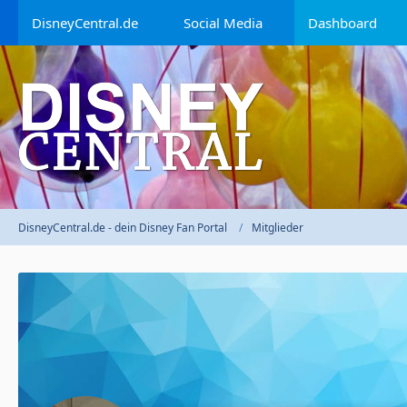
DisneyCentral.de
Social Media
Dashboard
DisneyCentral.de - dein Disney Fan Portal
Mitglieder