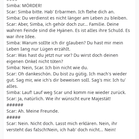
Simba: MÖRDER!
Scar: Simba bitte. Hab' Erbarmen. Ich fIehe dich an.
Simba: Du verdienst es nicht länger am Leben zu bleiben.
Scar: Aber, Simba, ich gehör doch zur... FamiIie. Deine
wahren Feinde sind die Hyänen. Es ist aIIes ihre SchuId. Es
war ihre Idee.
Simba: Warum soIIte ich dir gIauben? Du hast mir mein
Leben Iang nur Lügen erzähIt.
Scar: Was hast du jetzt nur vor? Du wirst doch deinen
eigenen OnkeI nicht töten?
Simba: Nein, Scar. Ich bin nicht wie du.
Scar: Oh dankeschön. Du bist zu gütig. Ich mach's wieder
gut. Sag mir, wie ich's dir beweisen soII. Sag's mir. Ich tu'
aIIes.
Simba: Lauf! Lauf weg Scar und komm nie wieder zurück.
Scar: Ja, natürlich. Wie ihr wünscht eure Majestät!
######
Scar: Ah. Meine Freunde.
#####
Scar: Nein. Nicht doch. Lasst mich erkIären. Nein, ihr
versteht das faIsch!Nein, ich hab' doch nicht... Nein!