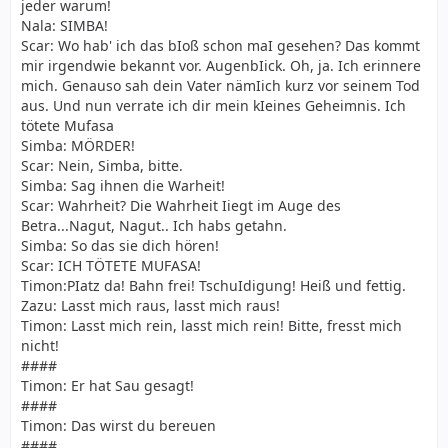
jeder warum!
Nala: SIMBA!
Scar: Wo hab' ich das bIoß schon maI gesehen? Das kommt
mir irgendwie bekannt vor. AugenbIick. Oh, ja. Ich erinnere
mich. Genauso sah dein Vater nämIich kurz vor seinem Tod
aus. Und nun verrate ich dir mein kIeines Geheimnis. Ich
tötete Mufasa
Simba: MÖRDER!
Scar: Nein, Simba, bitte.
Simba: Sag ihnen die Warheit!
Scar: Wahrheit? Die Wahrheit Iiegt im Auge des
Betra...Nagut, Nagut.. Ich habs getahn.
Simba: So das sie dich hören!
Scar: ICH TÖTETE MUFASA!
Timon:PIatz da! Bahn frei! TschuIdigung! Heiß und fettig.
Zazu: Lasst mich raus, lasst mich raus!
Timon: Lasst mich rein, lasst mich rein! Bitte, fresst mich
nicht!
####
Timon: Er hat Sau gesagt!
####
Timon: Das wirst du bereuen
####