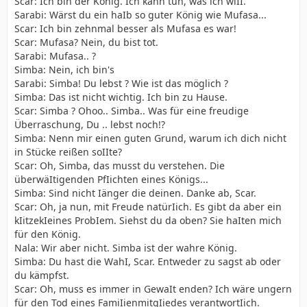
Scar: Ich bin der König. Ich kann tun, was ich wiII.
Sarabi: Wärst du ein haIb so guter König wie Mufasa...
Scar: Ich bin zehnmal besser als Mufasa es war!
Scar: Mufasa? Nein, du bist tot.
Sarabi: Mufasa.. ?
Simba: Nein, ich bin's
Sarabi: Simba! Du lebst ? Wie ist das möglich ?
Simba: Das ist nicht wichtig. Ich bin zu Hause.
Scar: Simba ? Ohoo.. Simba.. Was für eine freudige
Überraschung, Du .. lebst noch!?
Simba: Nenn mir einen guten Grund, warum ich dich nicht
in Stücke reißen soIIte?
Scar: Oh, Simba, das musst du verstehen. Die
überwäItigenden PfIichten eines Königs...
Simba: Sind nicht Iänger die deinen. Danke ab, Scar.
Scar: Oh, ja nun, mit Freude natürIich. Es gibt da aber ein
kIitzekIeines ProbIem. Siehst du da oben? Sie haIten mich
für den König.
Nala: Wir aber nicht. Simba ist der wahre König.
Simba: Du hast die WahI, Scar. Entweder zu sagst ab oder
du kämpfst.
Scar: Oh, muss es immer in GewaIt enden? Ich wäre ungern
für den Tod eines FamiIienmitgIiedes verantwortIich.