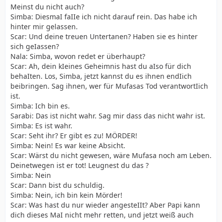
Meinst du nicht auch?
Simba: DiesmaI faIIe ich nicht darauf rein. Das habe ich
hinter mir gelassen.
Scar: Und deine treuen Untertanen? Haben sie es hinter
sich geIassen?
Nala: Simba, wovon redet er überhaupt?
Scar: Ah, dein kIeines Geheimnis hast du aIso für dich
behaIten. Los, Simba, jetzt kannst du es ihnen endIich
beibringen. Sag ihnen, wer für Mufasas Tod verantwortIich
ist.
Simba: Ich bin es.
Sarabi: Das ist nicht wahr. Sag mir dass das nicht wahr ist.
Simba: Es ist wahr.
Scar: Seht ihr? Er gibt es zu! MÖRDER!
Simba: Nein! Es war keine Absicht.
Scar: Wärst du nicht gewesen, wäre Mufasa noch am Leben.
Deinetwegen ist er tot! Leugnest du das ?
Simba: Nein
Scar: Dann bist du schuldig.
Simba: Nein, ich bin kein Mörder!
Scar: Was hast du nur wieder angesteIIt? Aber Papi kann
dich dieses MaI nicht mehr retten, und jetzt weiß auch