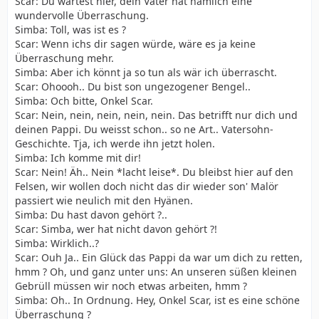
Scar: Du wartest hier, dein Vater hat nämlich eine
wundervolle Überraschung.
Simba: Toll, was ist es ?
Scar: Wenn ichs dir sagen würde, wäre es ja keine
Überraschung mehr.
Simba: Aber ich könnt ja so tun als wär ich überrascht.
Scar: Ohoooh.. Du bist son ungezogener Bengel..
Simba: Och bitte, Onkel Scar.
Scar: Nein, nein, nein, nein, nein. Das betrifft nur dich und
deinen Pappi. Du weisst schon.. so ne Art.. Vatersohn-
Geschichte. Tja, ich werde ihn jetzt holen.
Simba: Ich komme mit dir!
Scar: Nein! Äh.. Nein *lacht leise*. Du bleibst hier auf den
Felsen, wir wollen doch nicht das dir wieder son' Malör
passiert wie neulich mit den Hyänen.
Simba: Du hast davon gehört ?..
Scar: Simba, wer hat nicht davon gehört ?!
Simba: Wirklich..?
Scar: Ouh Ja.. Ein Glück das Pappi da war um dich zu retten,
hmm ? Oh, und ganz unter uns: An unseren süßen kleinen
Gebrüll müssen wir noch etwas arbeiten, hmm ?
Simba: Oh.. In Ordnung. Hey, Onkel Scar, ist es eine schöne
Überraschung ?