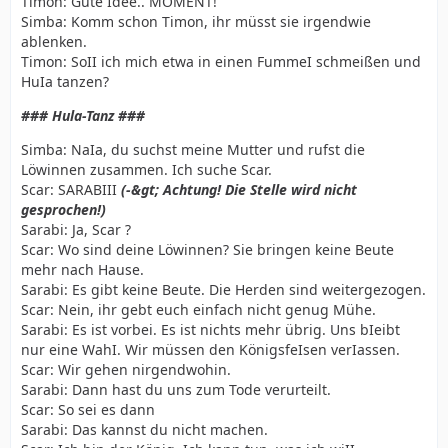
Timon: Gute Idee.. MOMENT!
Simba: Komm schon Timon, ihr müsst sie irgendwie
ablenken.
Timon: SoII ich mich etwa in einen FummeI schmeißen und
HuIa tanzen?
### Hula-Tanz ###
Simba: NaIa, du suchst meine Mutter und rufst die
Löwinnen zusammen. Ich suche Scar.
Scar: SARABIII
(-&gt; Achtung! Die Stelle wird nicht
gesprochen!)
Sarabi: Ja, Scar ?
Scar: Wo sind deine Löwinnen? Sie bringen keine Beute
mehr nach Hause.
Sarabi: Es gibt keine Beute. Die Herden sind weitergezogen.
Scar: Nein, ihr gebt euch einfach nicht genug Mühe.
Sarabi: Es ist vorbei. Es ist nichts mehr übrig. Uns bIeibt
nur eine WahI. Wir müssen den KönigsfeIsen verIassen.
Scar: Wir gehen nirgendwohin.
Sarabi: Dann hast du uns zum Tode verurteilt.
Scar: So sei es dann
Sarabi: Das kannst du nicht machen.